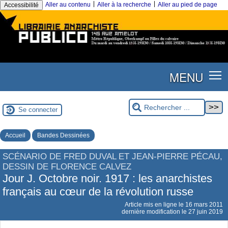
|
|
Aller au contenu
Aller à la recherche
Aller au pied de page
Accessibilité
MENU
Se connecter
Accueil
Bandes Dessinées
SCÉNARIO DE FRED DUVAL ET JEAN-PIERRE PÉCAU,
DESSIN DE FLORENCE CALVEZ
Jour J. Octobre noir. 1917 : les anarchistes
français au cœur de la révolution russe
Article mis en ligne le
16 mars 2011
dernière modification le 27 juin 2019