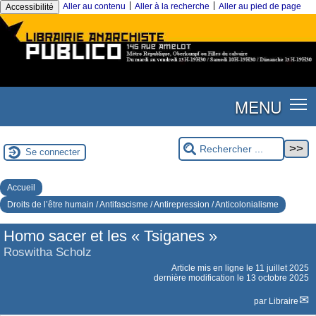
|
|
Aller au contenu
Aller à la recherche
Aller au pied de page
Accessibilité
MENU
Se connecter
Accueil
Droits de l’être humain / Antifascisme / Antirepression / Anticolonialisme
Homo sacer et les « Tsiganes »
Roswitha Scholz
Article mis en ligne le
11 juillet 2025
dernière modification le 13 octobre 2025
par
Libraire