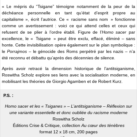
« Le mépris du “Tsigane” témoigne notamment de la peur de la
déchéance personnelle en tant qu’état d’esprit propre au
capitalisme », écrit l’autrice. Ce « racisme sans nom » fonctionne
comme un avertissement : voici ce qui attend celles et ceux qui
refusent de se plier à l’ordre établi. Figure de l’
Homo sacer
par
excellence, le « Tsigane » peut être exclu, effacé, éliminé ‒ sans
honte. Cette invisibilisation opère également sur le plan symbolique :
le
Porrajmos
‒ le génocide des Roms perpétré par les nazis ‒ n’a
été reconnu et débattu qu’après des décennies de silence.
Après avoir retracé la dimension historique de l’antitsiganisme,
Roswitha Scholz explore ses liens avec la socialisation moderne, en
mobilisant les théories de Giorgio Agamben et de Robert Kurz.
P.S. :
Homo sacer et les « Tsiganes » – L’antitsiganisme – Réflexion sur
une variante essentielle et donc oubliée du racisme moderne
Roswitha Scholz
Éditions Crise & Critique, collection
Au cœur des ténèbres
format 12 x 18 cm, 200 pages