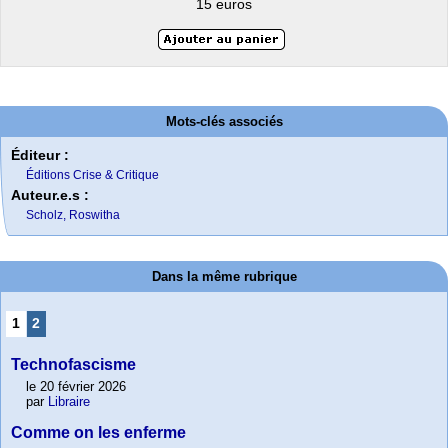
15 euros
Mots-clés associés
Éditeur :
Éditions Crise & Critique
Auteur.e.s :
Scholz, Roswitha
Dans la même rubrique
1
2
Technofascisme
le 20 février 2026
par
Libraire
Comme on les enferme