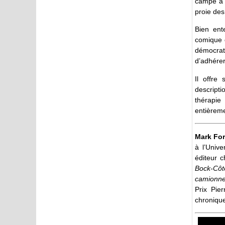
campé à g
proie des
Bien ent
comique q
démocrat
d’adhérer
Il offre
descripti
thérapie
entièreme
Mark For
à l’Unive
éditeur c
Bock-Côt
camionne
Prix Pie
chroniqu