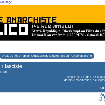
ed de page
Droits de l’être humain / Antifascisme / Antirepression / Anticolonialisme
r fasciste
rtier
Article mis en ligne le
5 sept
dernière modification le 4 sept
par