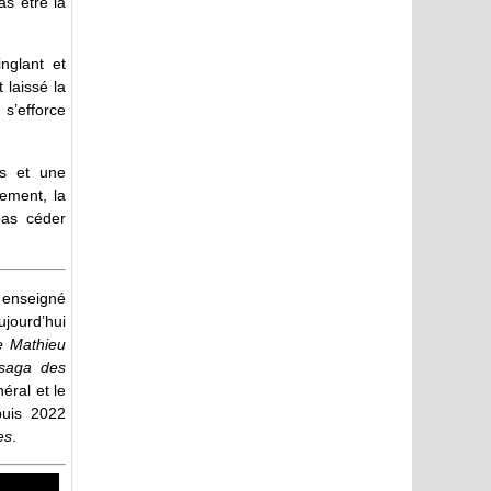
as être la
nglant et
 laissé la
s’efforce
ns et une
sement, la
pas céder
s enseigné
ujourd’hui
re Mathieu
 saga des
éral et le
puis 2022
es
.