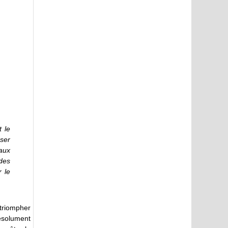
 le
sser
aux
des
 le
triompher
Résolument