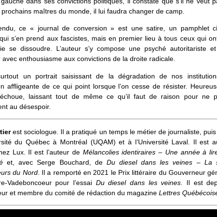
auche dans ses convictions politiques, il constate que s’il ne veut p
 prochains maîtres du monde, il lui faudra changer de camp.
endu, ce « journal de conversion » est une satire, un pamphlet ci
ui s’en prend aux fascistes, mais en premier lieu à tous ceux qui ont
ie se dissoudre. L’auteur s’y compose une psyché autoritariste et 
 avec enthousiasme aux convictions de la droite radicale.
 surtout un portrait saisissant de la dégradation de nos institutio
on affligeante de ce qui point lorsque l’on cesse de résister. Heureu
 échoue, laissant tout de même ce qu’il faut de raison pour ne 
nt au désespoir.
tier
est sociologue. Il a pratiqué un temps le métier de journaliste, pui
rsité du Québec à Montréal (UQAM) et à l’Université Laval. Il est a
hez Lux. Il est l’auteur de
Mélancolies identiraires – Une année à li
é
et, avec Serge Bouchard, de
Du diesel dans les veines – La
urs du Nord
. Il a remporté en 2021 le Prix littéraire du Gouverneur gén
rre-Vadeboncoeur pour l’essai
Du diesel dans les veines
. Il est de
eur et membre du comité de rédaction du magazine
Lettres Québécois