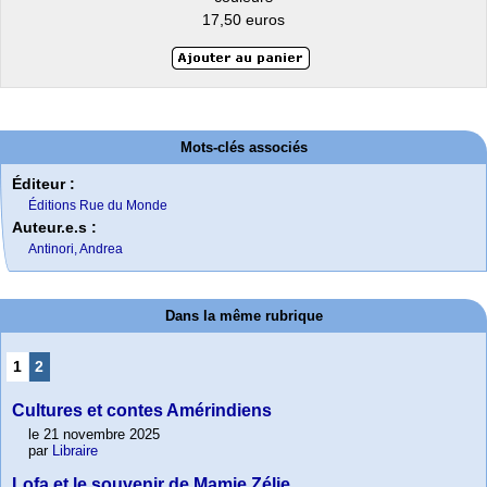
17,50 euros
Mots-clés associés
Éditeur :
Éditions Rue du Monde
Auteur.e.s :
Antinori, Andrea
Dans la même rubrique
1
2
Cultures et contes Amérindiens
le 21 novembre 2025
par
Libraire
Lofa et le souvenir de Mamie Zélie