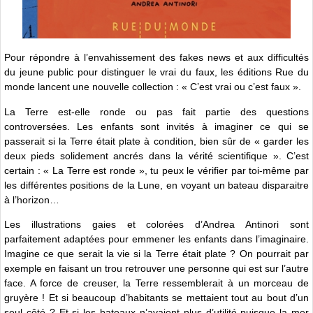
Pour répondre à l’envahissement des fakes news et aux difficultés
du jeune public pour distinguer le vrai du faux, les éditions Rue du
monde lancent une nouvelle collection : « C’est vrai ou c’est faux ».
La Terre est-elle ronde ou pas fait partie des questions
controversées. Les enfants sont invités à imaginer ce qui se
passerait si la Terre était plate à condition, bien sûr de « garder les
deux pieds solidement ancrés dans la vérité scientifique ». C’est
certain : « La Terre est ronde », tu peux le vérifier par toi-même par
les différentes positions de la Lune, en voyant un bateau disparaitre
à l’horizon…
Les illustrations gaies et colorées d’Andrea Antinori sont
parfaitement adaptées pour emmener les enfants dans l’imaginaire.
Imagine ce que serait la vie si la Terre était plate ? On pourrait par
exemple en faisant un trou retrouver une personne qui est sur l’autre
face. A force de creuser, la Terre ressemblerait à un morceau de
gruyère ! Et si beaucoup d’habitants se mettaient tout au bout d’un
seul côté ? Et si les bateaux n’avaient plus d’utilité puisque la mer