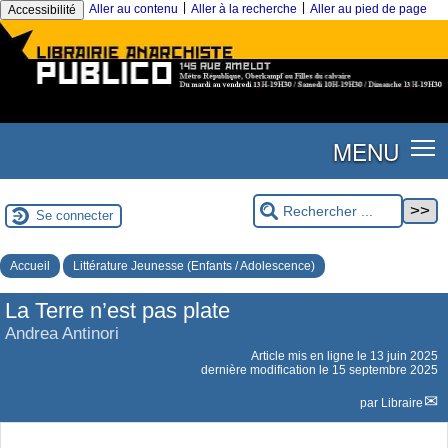
|
|
Aller au contenu
Aller à la recherche
Aller au pied de page
Accessibilité
MENU
Se connecter
Accueil
Littérature Jeunesse (Enfants / Adolescence)
La Terre n’est pas plate
Andrea Antinori
Article mis en ligne le
13 juin 2025
dernière modification le 15 septembre 2025
par
Libraire