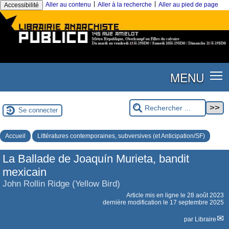
|
|
Aller au contenu
Aller à la recherche
Aller au pied de page
Accessibilité
MENU
Se connecter
Accueil
Littératures contemporaines, subversives (et Anticipation/SF)
La Ballade de Joaquín Murieta, bandit
mexicain
John Rollin Ridge (Yellow Bird)
Article mis en ligne le
28 août 2023
dernière modification le 17 septembre 2025
par
Libraire