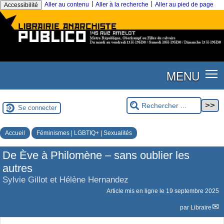
|
|
Aller au contenu
Aller à la recherche
Aller au pied de page
Accessibilité
MENU
Se connecter
Accueil
Féminismes | LGBTIQ+ | Sexualités
De Ève à Philomène – sans oublier les
autres
Sylvie Gillot et Hélène Hernandez
Article mis en ligne le
19 septembre 2025
par
Libraire