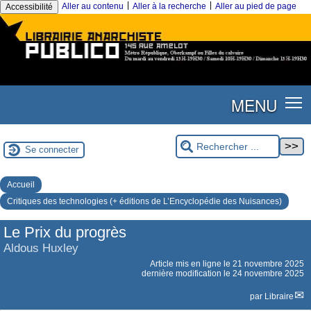
|
|
Aller au contenu
Aller à la recherche
Aller au pied de page
Accessibilité
MENU
Se connecter
Accueil
Critiques des technologies (+ éditions de L’Encyclopédie des Nuisances)
Le Prix du progrès
Aldous Huxley
Article mis en ligne le
21 novembre 2025
dernière modification le 24 novembre 2025
par
Libraire