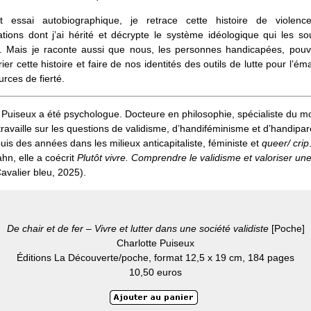
 essai autobiographique, je retrace cette histoire de violen
ations dont j’ai hérité et décrypte le système idéologique qui les sou
e. Mais je raconte aussi que nous, les personnes handicapées, pou
ier cette histoire et faire de nos identités des outils de lutte pour l’ém
urces de fierté.
 Puiseux a été psychologue. Docteure en philosophie, spécialiste du 
 travaille sur les questions de validisme, d’handiféminisme et d’handipare
puis des années dans les milieux anticapitaliste, féministe et
queer/ crip
hn, elle a coécrit
Plutôt vivre. Comprendre le validisme et valoriser une
avalier bleu, 2025).
De chair et de fer – Vivre et lutter dans une société validiste
[Poche]
Charlotte Puiseux
Éditions La Découverte/poche, format 12,5 x 19 cm, 184 pages
10,50 euros