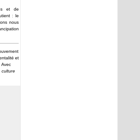
ces et de
tient : le
vons nous
ancipation
mouvement
ntalité et
. Avec
 culture