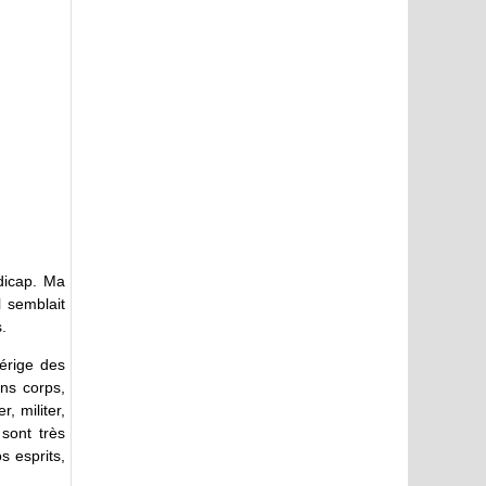
ndicap. Ma
l semblait
.
 érige des
ns corps,
, militer,
 sont très
s esprits,