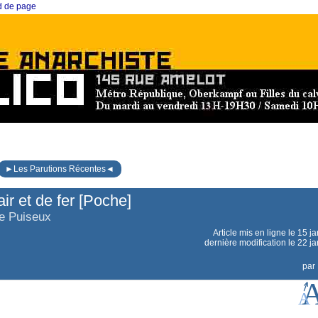
ed de page
►Les Parutions Récentes◄
ir et de fer [Poche]
te Puiseux
Article mis en ligne le
15 ja
dernière modification le 22 j
par