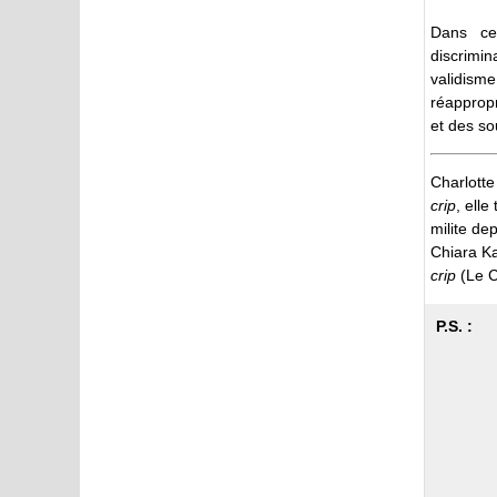
Dans cet
discrimin
validism
réappropr
et des so
Charlotte
crip
, elle
milite de
Chiara Ka
crip
(Le C
P.S. :