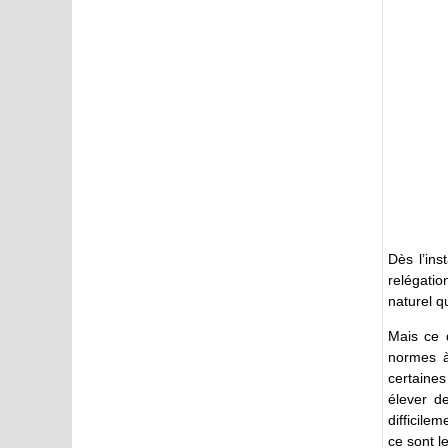
Dès l’ins
relégatio
naturel q
Mais ce d
normes à
certaines
élever de
difficile
ce sont l