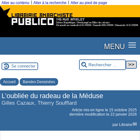
|
|
Aller au contenu
Aller à la recherche
Aller au pied de page
MENU
Se connecter
Accueil
Bandes Dessinées
L’oubliée du radeau de la Méduse
Gilles Cazaux, Thierry Soufflard
Article mis en ligne le
15 octobre 2025
dernière modification le 22 janvier 2026
par
Libraire