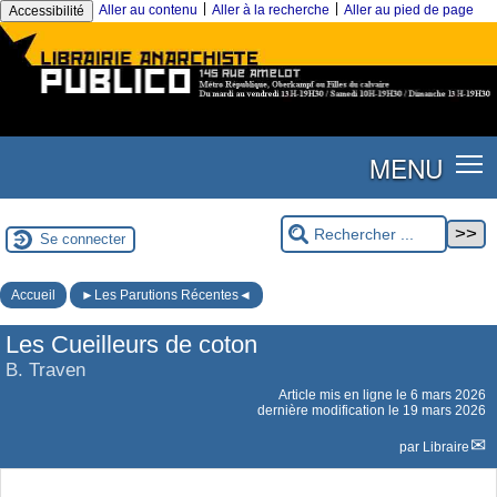
|
|
Aller au contenu
Aller à la recherche
Aller au pied de page
Accessibilité
MENU
Se connecter
Accueil
►Les Parutions Récentes◄
Les Cueilleurs de coton
B. Traven
Article mis en ligne le
6 mars 2026
dernière modification le 19 mars 2026
par
Libraire