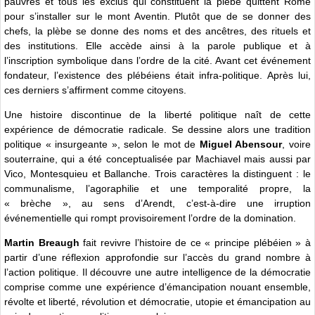
pauvres et tous les exclus qui constituent la plèbe quittent Rome
pour s’installer sur le mont Aventin. Plutôt que de se donner des
chefs, la plèbe se donne des noms et des ancêtres, des rituels et
des institutions. Elle accède ainsi à la parole publique et à
l’inscription symbolique dans l’ordre de la cité. Avant cet événement
fondateur, l’existence des plébéiens était infra-politique. Après lui,
ces derniers s’affirment comme citoyens.
Une histoire discontinue de la liberté politique naît de cette
expérience de démocratie radicale. Se dessine alors une tradition
politique « insurgeante », selon le mot de
Miguel Abensour
, voire
souterraine, qui a été conceptualisée par Machiavel mais aussi par
Vico, Montesquieu et Ballanche. Trois caractères la distinguent : le
communalisme, l’agoraphilie et une temporalité propre, la
« brèche », au sens d’Arendt, c’est-à-dire une irruption
événementielle qui rompt provisoirement l’ordre de la domination.
Martin Breaugh
fait revivre l’histoire de ce « principe plébéien » à
partir d’une réflexion approfondie sur l’accès du grand nombre à
l’action politique. Il découvre une autre intelligence de la démocratie
comprise comme une expérience d’émancipation nouant ensemble,
révolte et liberté, révolution et démocratie, utopie et émancipation au