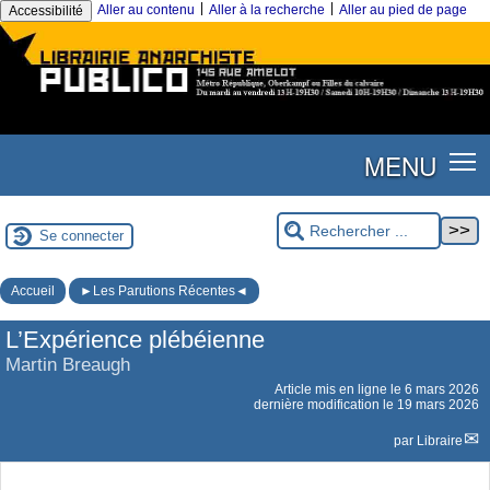
|
|
Aller au contenu
Aller à la recherche
Aller au pied de page
Accessibilité
MENU
Se connecter
Accueil
►Les Parutions Récentes◄
L’Expérience plébéienne
Martin Breaugh
Article mis en ligne le
6 mars 2026
dernière modification le 19 mars 2026
par
Libraire