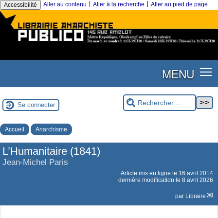
|
|
Aller au contenu
Aller à la recherche
Aller au pied de page
Accessibilité
MENU
Se connecter
Accueil
Anarchisme
L’Humanitaire (1841)
Jean-Michel Paris
Article mis en ligne le
16 avril 2014
dernière modification le 8 avril 2026
par
Libraire