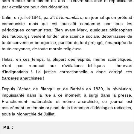
sera réédité neuf fois en dix ans : l’œuvre socialiste et républicaine
par excellence pour des décennies.
Enfin, en juillet 1841, paraît
L’Humanitaire
, un journal qu’on prétend
communiste mais qui est aussitôt condamné par tous les
périodiques communistes. Bien avant Marx, quelques philosophes
des faubourgs veulent fonder une science sociale, débarrassée de
toute convention bourgeoise, purifiée de tout préjugé, émancipée de
toute croyance, de toute morale religieuse.
Hélas, en ces temps, la plupart des esprits, même scientifiques,
n’ont pas renoncé aux révélations bibliques : hourvari
d’indignations ! La justice correctionnelle a donc corrigé ces
barbares
anarchistes !
Depuis l’échec de Blanqui et de Barbès en 1839, la révolution,
impuissante dans la rue à ce moment, a surgi dans la presse.
Franchement matérialiste et même anarchiste, ce journal est
assurément un témoin original de la formation d’idéologies radicales,
sous la Monarchie de Juillet.
P.S. :