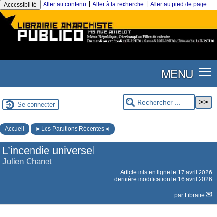
|
|
Aller au contenu
Aller à la recherche
Aller au pied de page
Accessibilité
MENU
Se connecter
Accueil
►Les Parutions Récentes◄
L’incendie universel
Julien Chanet
Article mis en ligne le
17 avril 2026
dernière modification le 16 avril 2026
par
Libraire