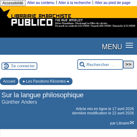
|
|
Aller au contenu
Aller à la recherche
Aller au pied de page
Accessibilité
MENU
Se connecter
Accueil
►Les Parutions Récentes◄
Sur la langue philosophique
Günther Anders
Article mis en ligne le
17 avril 2026
dernière modification le 22 avril 2026
par
Libraire