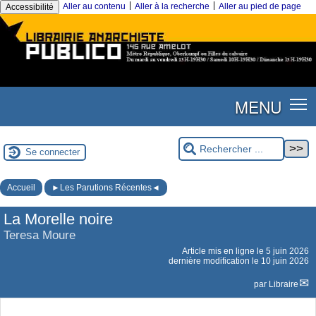
|
|
Aller au contenu
Aller à la recherche
Aller au pied de page
Accessibilité
MENU
Se connecter
Accueil
►Les Parutions Récentes◄
La Morelle noire
Teresa Moure
Article mis en ligne le
5 juin 2026
dernière modification le 10 juin 2026
par
Libraire