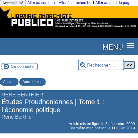
|
|
Aller au contenu
Aller à la recherche
Aller au pied de page
Accessibilité
MENU
Se connecter
Accueil
Anarchisme
RENÉ BERTHIER
Études Proudhoniennes | Tome 1 :
l’économie politique
René Berthier
Article mis en ligne le
3 décembre 2009
dernière modification le 11 juillet 2019