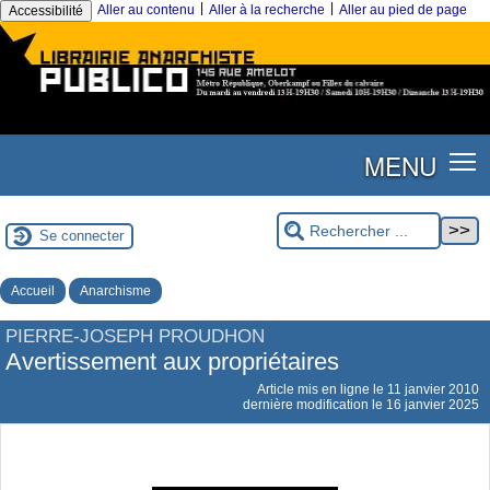
|
|
Aller au contenu
Aller à la recherche
Aller au pied de page
Accessibilité
MENU
Se connecter
Accueil
Anarchisme
PIERRE-JOSEPH PROUDHON
Avertissement aux propriétaires
Article mis en ligne le
11 janvier 2010
dernière modification le 16 janvier 2025