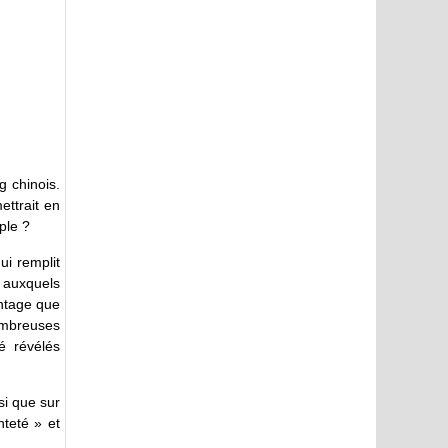
g chinois.
ettrait en
ple ?
ui remplit
s auxquels
antage que
nombreuses
é révélés
si que sur
nteté » et