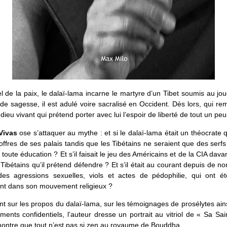
l de la paix, le dalaï-lama incarne le martyre d’un Tibet soumis au jou
e sagesse, il est adulé voire sacralisé en Occident. Dès lors, qui rem
dieu vivant qui prétend porter avec lui l’espoir de liberté de tout un peu
Vivas
ose s’attaquer au mythe : et si le dalaï-lama était un théocrate q
coffres de ses palais tandis que les Tibétains ne seraient que des serf
 toute éducation ? Et s’il faisait le jeu des Américains et de la CIA dav
 Tibétains qu’il prétend défendre ? Et s’il était au courant depuis de 
es agressions sexuelles, viols et actes de pédophilie, qui ont ét
t dans son mouvement religieux ?
t sur les propos du dalaï-lama, sur les témoignages de prosélytes ain
ents confidentiels, l’auteur dresse un portrait au vitriol de « Sa Sai
ontre que tout n’est pas si zen au royaume de Bouddha.