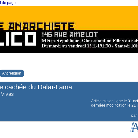
ed de page
Antireligion
ce cachée du Dalaï-Lama
 Vivas
Article mis en ligne le
31 oc
dernière modification le 21 j
par