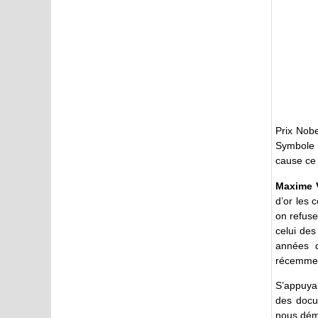
Prix Nobe
Symbole d
cause ce 
Maxime 
d’or les 
on refuse
celui des
années d
récemmen
S’appuyan
des docum
nous dém