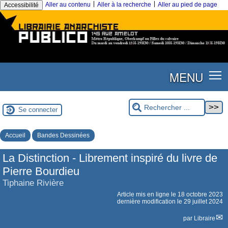
|
|
Aller au contenu
Aller à la recherche
Aller au pied de page
Accessibilité
MENU
Se connecter
Accueil
Bandes Dessinées
La Distinction - Librement inspiré du livre de
Pierre Bourdieu
Tiphaine Rivière
Article mis en ligne le
18 octobre 2023
dernière modification le 29 juillet 2024
par
Libraire