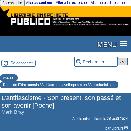
|
|
Aller au contenu
Aller à la recherche
Aller au pied de page
Accessibilité
MENU
Se connecter
Accueil
Droits de l’être humain / Antifascisme / Antirepression / Anticolonialisme
L’antifascisme - Son présent, son passé et
son avenir [Poche]
Mark Bray
Article mis en ligne le
26 août 2024
par
Libraire