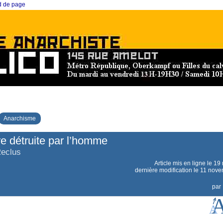
ed de page
Anarchisme
re détruite par l’homme
Reclus
Article mis en ligne le
19 
dernière modification le 11 nov
par