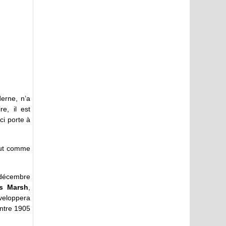
erne, n’a
e, il est
ci porte à
tout comme
décembre
ns Marsh
,
éveloppera
entre 1905