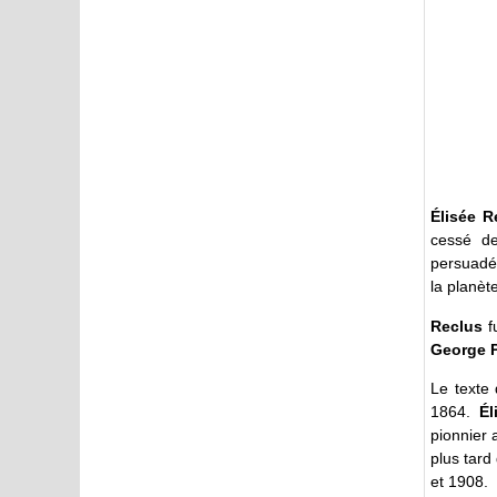
Élisée 
cessé d
persuadé 
la planèt
Reclus
fu
George 
Le texte
1864.
Él
pionnier 
plus tar
et 1908.