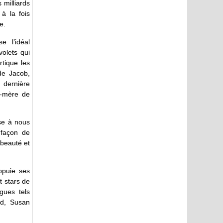
milliards
à la fois
e.
e l’idéal
volets qui
tique les
de Jacob,
 dernière
e-mère de
se à nous
 façon de
beauté et
puie ses
t stars de
gues tels
rd, Susan