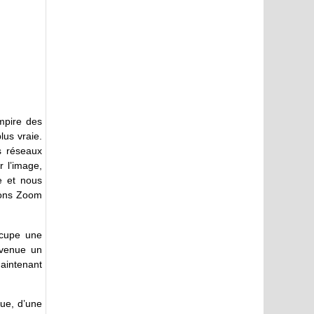
mpire des
lus vraie.
s réseaux
 l’image,
e et nous
ions Zoom
ccupe une
evenue un
aintenant
ue, d’une