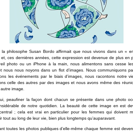
 la philosophe Susan Bordo affirmait que nous vivons dans un « e
et, ces dernières années, cette expression est devenue de plus en p
eil photo ou un iPhone à la main, nous alimentons sans cesse le
et nous nous noyons dans un flot d’images. Nous communiquons par
ons les événements par le biais d’images, nous racontons notre vi
ons celle des autres par des images et nous avons même des réun
 autre image.
hui, peaufiner la façon dont chacun se présente dans une photo o
onsidérable de notre quotidien. La beauté de cette image en est d
central ; cela est vrai en particulier pour les femmes qui doivent m
nir tout au long de leur vie, bien plus longtemps qu’auparavant.
hant toutes les photos publiques d’elle-même chaque femme est deven