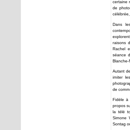
certaine
de photo
célébrée,
Dans l
contempor
explorent
raisons 
Rachel e
séance d
Blanche-
Autant d
imiter l
photogra
de comme
Fidèle à 
propos su
la télé 
Simone W
Sontag o