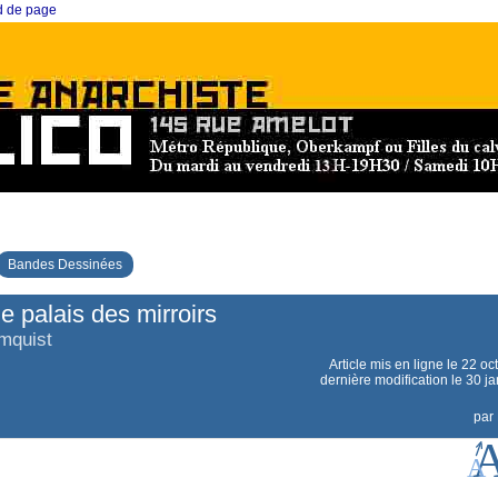
ed de page
Bandes Dessinées
e palais des mirroirs
ömquist
Article mis en ligne le
22 oc
dernière modification le 30 j
par