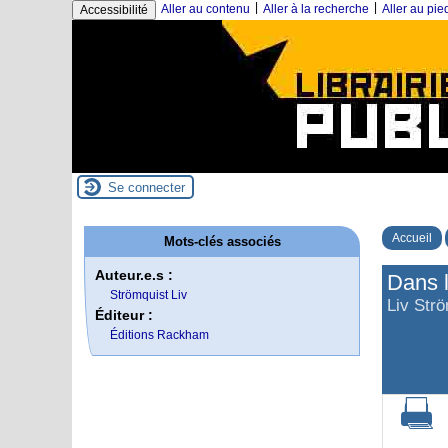
|
|
Aller au contenu
Aller à la recherche
Aller au pi
Accessibilité
Se connecter
Accueil
Mots-clés associés
Auteur.e.s :
Dans l
Strömquist Liv
Liv Str
Éditeur :
Éditions Rackham