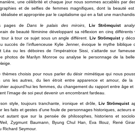
 manière, une célébrité et chaque jour nous sommes accablés par des 
graphies et de selfies de femmes magnifiques, dont la beauté est 
 idéalisée et appropriée par le capitalisme qui en a fait une marchandis
es pages de
Dans le palais des miroirs
,
Liv Strömquist
analys
ain de beauté féminine développant sa réflexion en cinq différents 
 tour à tour ce sujet sous un angle différent.
Liv Strömquist
y décor
du succès de l’influenceuse Kylie Jenner, évoque le mythe biblique 
t Léa ou les déboires de l’impératrice Sissi, s’attarde sur fameuse
e photos de Marilyn Monroe ou analyse le personnage de la bell
Neige.
e thèmes choisis pour nous parler du désir mimétique qui nous pous
es uns les autres, du lien étroit entre apparence et amour, de la
phier aujourd’hui les femmes, du changement du rapport entre âge et 
nt l’image de soi peut devenir un encombrant fardeau.
son style, toujours tranchante, ironique et drôle,
Liv Strömquist
ap
r les faits et gestes d’une foule de personnages historiques, acteurs e
tout autant que sur la pensée de philosophes, historiens et sociolo
eil, Zygmunt Baumann, Byung Chul Han, Eva Illouz, René Gira
u Richard Seymour.