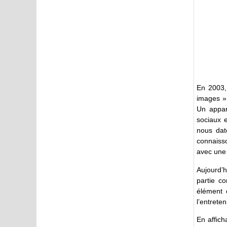
En 2003,
images » 
Un appar
sociaux 
nous dat
connaiss
avec une
Aujourd’
partie c
élément 
l’entrete
En affic