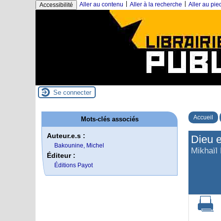
|
|
Aller au contenu
Aller à la recherche
Aller au pi
Accessibilité
Se connecter
Accueil
Mots-clés associés
Auteur.e.s :
Dieu e
Bakounine, Michel
Mikhaïl
Éditeur :
Éditions Payot