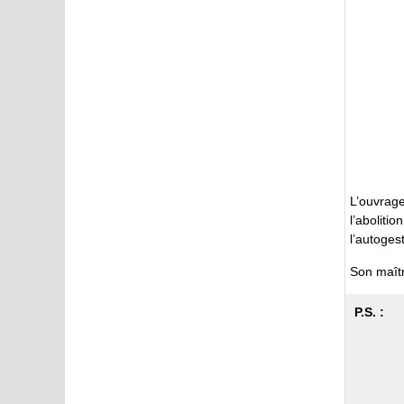
L’ouvrage
l’aboliti
l’autogest
Son maîtr
P.S. :