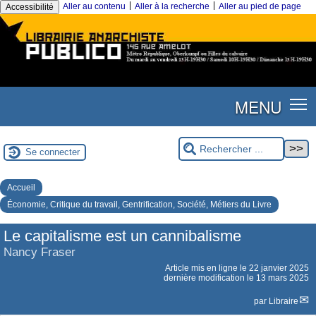
|
|
Aller au contenu
Aller à la recherche
Aller au pied de page
Accessibilité
MENU
Se connecter
Accueil
Économie, Critique du travail, Gentrification, Société, Métiers du Livre
Le capitalisme est un cannibalisme
Nancy Fraser
Article mis en ligne le
22 janvier 2025
dernière modification le 13 mars 2025
par
Libraire