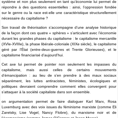
système et non plus seulement en tant qu’économie lui permet de
répondre à des questions essentielles : ainsi, l’oppression fondée
sur le genre ou la race est-elle une caractéristique structurellement
nécessaire du capitalisme ?
Son travail de théorisation s’accompagne d’une analyse historique
de la façon dont ces quatre « sphères » s’articulent avec l’économie
durant les grandes phases du capitalisme : le capitalisme mercantile
(XVIe-XVIIIe), la phase libérale-coloniale (XIXe siècle), le capitalisme
géré par l’État (entre-deux-guerres et Trente Glorieuses), et le
capitalisme financiarisé d’aujourd’hui.
Cet axe lui permet de pointer non seulement les impasses du
capitalisme, mais aussi celles de certains mouvements
d’émancipation : au lieu de s’en prendre à des maux sociaux
séparément, les luttes antiracistes, féministes, écologiques et
politiques devraient comprendre comment elles convergent pour
s’attaquer à la société capitaliste dans son ensemble.
on argumentation permet de faire dialoguer Karl Marx, Rosa
Luxemburg avec des voix issues du féminisme marxiste (comme Eli
Zaretsky, Lise Vogel, Nancy Flobre), du marxisme noir et de
l’écomarxisme (comme James O’Connor et Jason Moore).