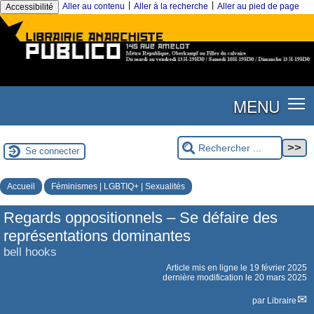
|
|
Aller au contenu
Aller à la recherche
Aller au pied de page
Accessibilité
MENU
Se connecter
Accueil
Féminismes | LGBTIQ+ | Sexualités
Regards oppositionnels – Se défaire des
représentations dominantes
bell hooks
Article mis en ligne le
19 février 2025
dernière modification le 20 mars 2025
par
Libraire