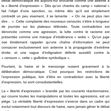
débat démocratique est aujourd’hui brocardé comme une atteinte à
la « liberté d’expression ». Dès qu’un chantre du camp « national »
fait l’objet d’une sanction, ou même dès qu’il est simplement
contredit un peu vivement, il se lamente : « On ne peut plus rien
dire… ». Cette complainte des nouveaux censurés s’étire à longueur
de journée sur les plateaux télévisés. Toute contradiction est
dénoncée comme une agression, la lutte contre le racisme est
présentée comme une marque d’intolérance « woke ». Qu’un juge
ose timidement rappeler qu’une chaîne d’information ne peut
consacrer exclusivement son antenne à la propagande d’extrême
droite, et une vague d’indignation déferle aussitôt contre la
« censure », cette « guillotine symbolique ».
Pourtant, la haine et le mensonge nuisent gravement à la
délibération démocratique. C’est pourquoi les restrictions de
l’expression publique, loin d’être en contradiction avec la liberté
d’expression, lui sont consubstantielles.
La « liberté d’expression » brandie par les courants réactionnaires,
qui couvre toutes les manipulations et toutes les agressions, est un
piège. La véritable liberté d’expression s’exerce dans un cadre qui
exclut notamment tout discours de haine, sans jamais gêner le débat