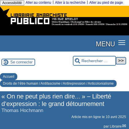
|
|
Aller au contenu
Aller à la recherche
Aller au pied de page
Accessibilité
MENU
Se connecter
Accueil
Droits de l’être humain / Antifascisme / Antirepression / Anticolonialisme
« On ne peut plus rien dire... » – Liberté
d’expression : le grand détournement
Thomas Hochmann
Article mis en ligne le
10 avril 2025
par
Libraire