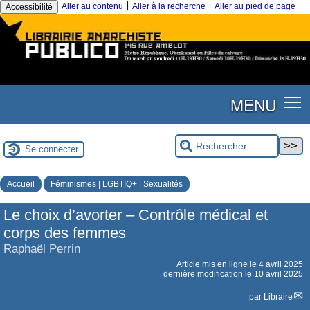
|
|
Aller au contenu
Aller à la recherche
Aller au pied de page
Accessibilité
MENU
Se connecter
Accueil
Féminismes | LGBTIQ+ | Sexualités
Le choix d’avorter – Contrôle médical et
corps des femmes
Raphaël Perrin
Article mis en ligne le
4 avril 2025
dernière modification le 10 avril 2025
par
Libraire