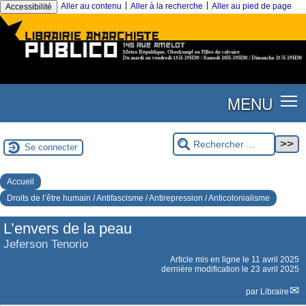
|
|
Aller au contenu
Aller à la recherche
Aller au pied de page
Accessibilité
MENU
Se connecter
Accueil
Droits de l’être humain / Antifascisme / Antirepression / Anticolonialisme
L’envers de la peau
Jeferson Tenorio
Article mis en ligne le
11 avril 2025
dernière modification le 23 avril 2025
par
Libraire