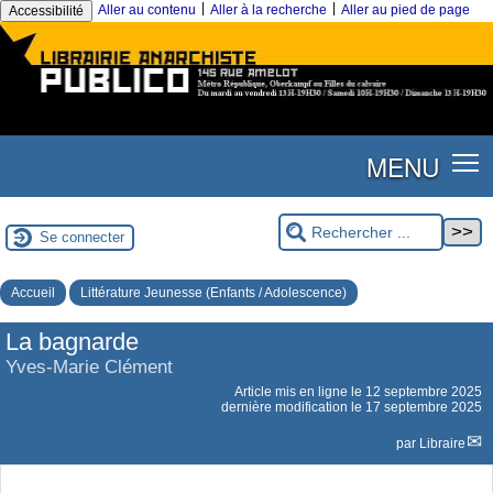
|
|
Aller au contenu
Aller à la recherche
Aller au pied de page
Accessibilité
MENU
Se connecter
Accueil
Littérature Jeunesse (Enfants / Adolescence)
La bagnarde
Yves-Marie Clément
Article mis en ligne le
12 septembre 2025
dernière modification le 17 septembre 2025
par
Libraire