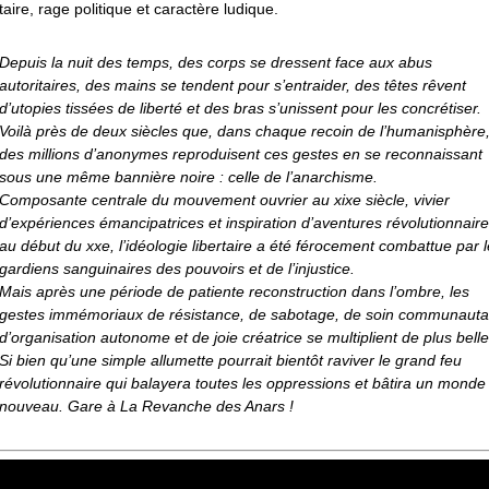
ire, rage politique et caractère ludique.
Depuis la nuit des temps, des corps se dressent face aux abus
autoritaires, des mains se tendent pour s’entraider, des têtes rêvent
d’utopies tissées de liberté et des bras s’unissent pour les concrétiser.
Voilà près de deux siècles que, dans chaque recoin de l’humanisphère
des millions d’anonymes reproduisent ces gestes en se reconnaissant
sous une même bannière noire : celle de l’anarchisme.
Composante centrale du mouvement ouvrier au xixe siècle, vivier
d’expériences émancipatrices et inspiration d’aventures révolutionnair
au début du xxe, l’idéologie libertaire a été férocement combattue par 
gardiens sanguinaires des pouvoirs et de l’injustice.
Mais après une période de patiente reconstruction dans l’ombre, les
gestes immémoriaux de résistance, de sabotage, de soin communautai
d’organisation autonome et de joie créatrice se multiplient de plus belle.
Si bien qu’une simple allumette pourrait bientôt raviver le grand feu
révolutionnaire qui balayera toutes les oppressions et bâtira un monde
nouveau. Gare à La Revanche des Anars !