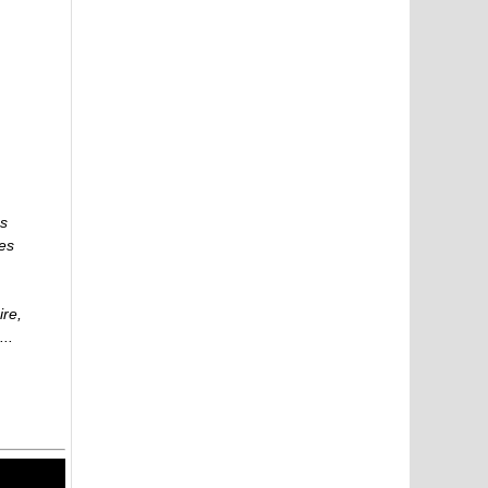
,
es
les
re,
..