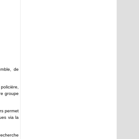
emble, de
policière,
tre groupe
ars permet
ues via la
 recherche