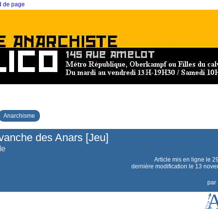
ed de page
Anarchisme
vanche des Anars [Jeu]
de
Article mis en ligne le
2
dernière modification le 13 nov
par