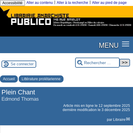
|
|
Aller au contenu
Aller à la recherche
Aller au pied de page
Accessibilité
MENU
Se connecter
Accueil
Littérature prolétarienne
Plein Chant
Edmond Thomas
Article mis en ligne le
12 septembre 2025
dernière modification le 3 décembre 2025
par
Libraire