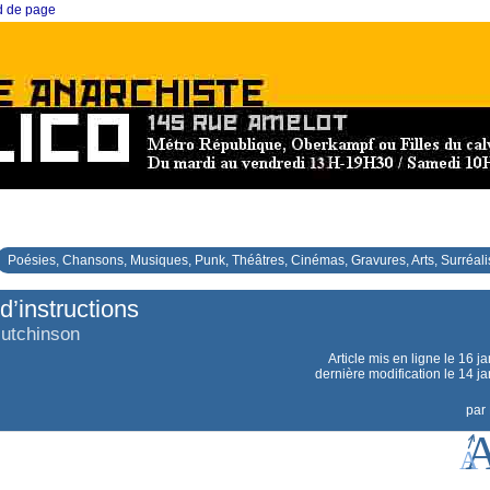
ed de page
Poésies, Chansons, Musiques, Punk, Théâtres, Cinémas, Gravures, Arts, Surréal
d’instructions
Hutchinson
Article mis en ligne le
16 ja
dernière modification le 14 j
par