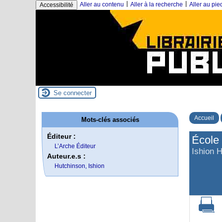
|
|
Aller au contenu
Aller à la recherche
Aller au pi
Accessibilité
Se connecter
Accueil
Mots-clés associés
Éditeur :
École 
L’Arche Éditeur
Ishion 
Auteur.e.s :
Hutchinson, Ishion