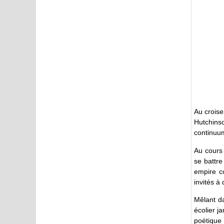
Au croise
Hutchins
continuum
Au cours 
se battre
empire co
invités à
Mêlant da
écolier 
poétique 