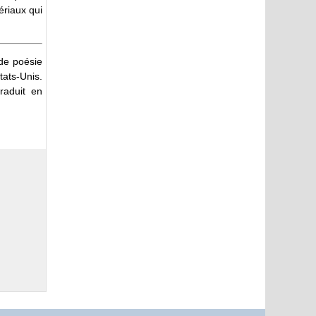
ériaux qui
 de poésie
tats-Unis.
traduit en