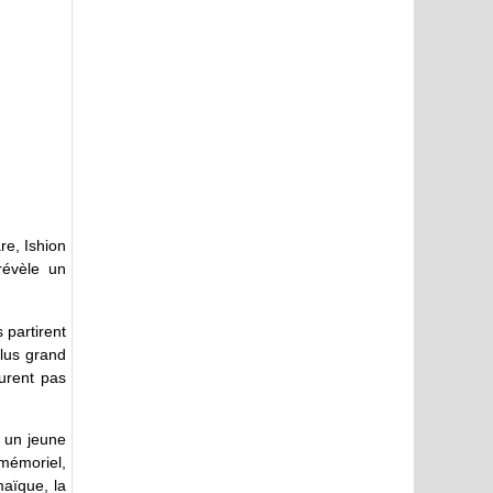
re, Ishion
révèle un
 partirent
plus grand
furent pas
, un jeune
mémoriel,
maïque, la