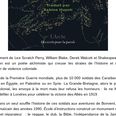
ment de Lee Scratch Perry, William Blake, Derek Walcott et Shakespea
on est un poète alchimiste qui creuse les strates de l’histoire et 
 de violence coloniale.
de la Première Guerre mondiale, plus de 10 000 soldats des Caraïbes
 en Égypte, en Palestine ou en Syrie. La Grande-Bretagne, alors le 
lonial, les envoya à la mort mais leur refusa les honneurs : ils ne 
 défiler à Londres pour célébrer la victoire des Alliés en 1919.
ns un seul souffle l’histoire de ces soldats aux aventures de Bonvent
jamaïcain des années 1990,
École d’instructions
construit un monument 
et réparateur : le reggae, le dub, la Bible, l’indépendance de la Ja