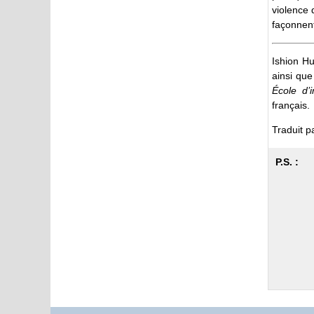
violence 
façonnent
Ishion Hu
ainsi que
École d’i
français.
Traduit p
P.S. :