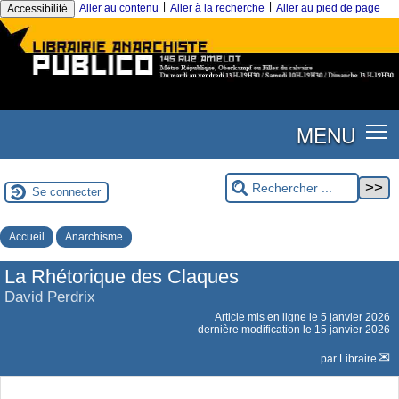
|
|
Aller au contenu
Aller à la recherche
Aller au pied de page
Accessibilité
MENU
Se connecter
Accueil
Anarchisme
La Rhétorique des Claques
David Perdrix
Article mis en ligne le
5 janvier 2026
dernière modification le 15 janvier 2026
par
Libraire