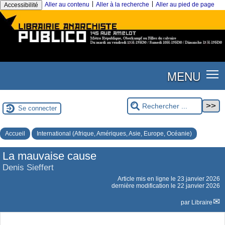
|
|
Aller au contenu
Aller à la recherche
Aller au pied de page
Accessibilité
MENU
Se connecter
Accueil
International (Afrique, Amériques, Asie, Europe, Océanie)
La mauvaise cause
Denis Sieffert
Article mis en ligne le
23 janvier 2026
dernière modification le 22 janvier 2026
par
Libraire