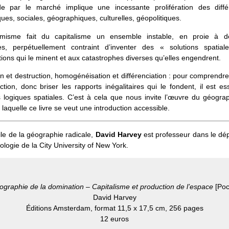
 par le marché implique une incessante prolifération des diff
es, sociales, géographiques, culturelles, géopolitiques.
isme fait du capitalisme un ensemble instable, en proie à d
es, perpétuellement contraint d’inventer des « solutions spatia
tions qui le minent et aux catastrophes diverses qu’elles engendrent.
n et destruction, homogénéisation et différenciation : pour comprend
tion, donc briser les rapports inégalitaires qui le fondent, il est es
s logiques spatiales. C’est à cela que nous invite l’œuvre du géogr
 laquelle ce livre se veut une introduction accessible.
ile de la géographie radicale,
David Harvey
est professeur dans le dé
ologie de la City University of New York.
graphie de la domination – Capitalisme et production de l’espace
[Poc
David Harvey
Éditions Amsterdam, format 11,5 x 17,5 cm, 256 pages
12 euros