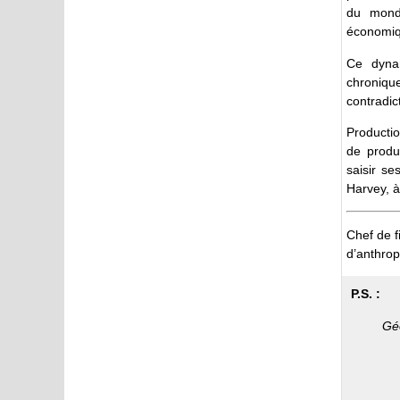
du monde
économiqu
Ce dynam
chroniqu
contradic
Productio
de produc
saisir se
Harvey, à
Chef de f
d’anthrop
P.S. :
Géo