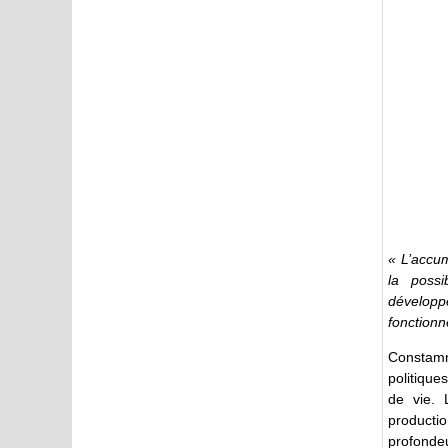
« L’accum
la possi
développ
fonctionn
Constamm
politiques
de vie. 
productio
profondeu