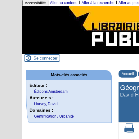
|
|
Aller au contenu
Aller à la recherche
Aller au pi
Accessibilité
Se connecter
Accueil
Mots-clés associés
Éditeur :
Géogr
Éditions Amsterdam
David H
Auteur.e.s :
Harvey, David
Domaines :
Gentrification / Urbanité