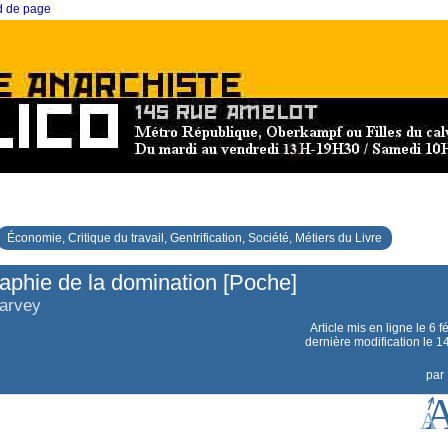
ed de page
Économie, Critique du travail, Gentrification, Société, Métiers du Livre
aphie de la domination [Poche]
arvey
Article mis en ligne le
6 f
dernière modification le 
par