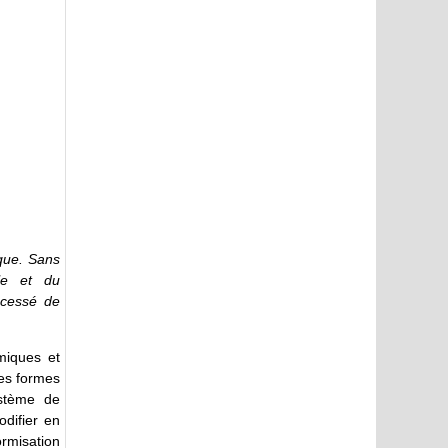
ique. Sans
ale et du
 cessé de
miques et
 les formes
ystème de
odifier en
ormisation