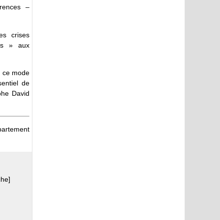
érences –
es crises
les » aux
re ce mode
sentiel de
aphe David
partement
he]