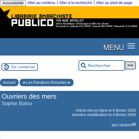
|
|
Aller au contenu
Aller à la recherche
Aller au pied de page
Accessibilité
MENU
Se connecter
Accueil
►Les Parutions Récentes◄
Ouvriers des mers
Sophie Balso
Article mis en ligne le
6 février 2026
dernière modification le 4 février 2026
par
Libraire