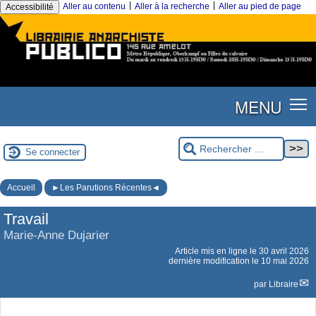
|
|
Aller au contenu
Aller à la recherche
Aller au pied de page
Accessibilité
MENU
Se connecter
Accueil
►Les Parutions Récentes◄
Travail
Marie-Anne Dujarier
Article mis en ligne le
30 avril 2026
dernière modification le 10 mai 2026
par
Libraire