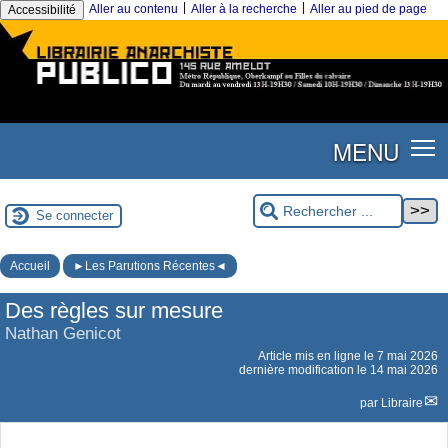
|
|
Aller au contenu
Aller à la recherche
Aller au pied de page
Accessibilité
MENU
Se connecter
Accueil
►Les Parutions Récentes◄
Des règles sur mesure
Nathan Genicot
Article mis en ligne le
7 mai 2026
dernière modification le 14 mai 2026
par
Libraire