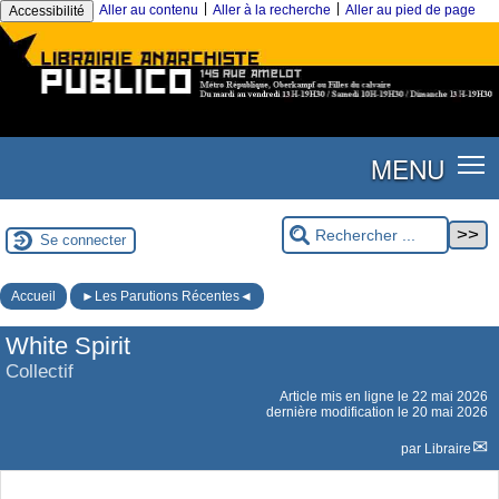
|
|
Aller au contenu
Aller à la recherche
Aller au pied de page
Accessibilité
MENU
Se connecter
Accueil
►Les Parutions Récentes◄
White Spirit
Collectif
Article mis en ligne le
22 mai 2026
dernière modification le 20 mai 2026
par
Libraire