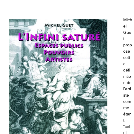
Mich
el
Gue
t
prop
ose
cett
e
défi
nitio
n de
l’arti
ste
com
me
étan
t
"cel
ui