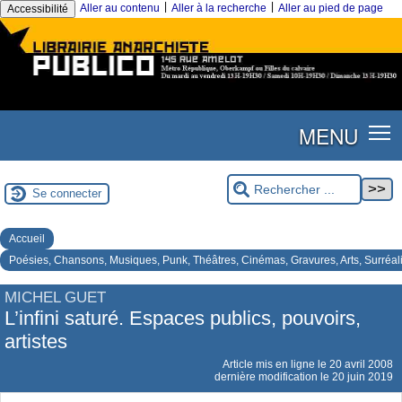
|
|
Aller au contenu
Aller à la recherche
Aller au pied de page
Accessibilité
MENU
Se connecter
Accueil
Poésies, Chansons, Musiques, Punk, Théâtres, Cinémas, Gravures, Arts, Surréa
MICHEL GUET
L’infini saturé. Espaces publics, pouvoirs,
artistes
Article mis en ligne le
20 avril 2008
dernière modification le 20 juin 2019