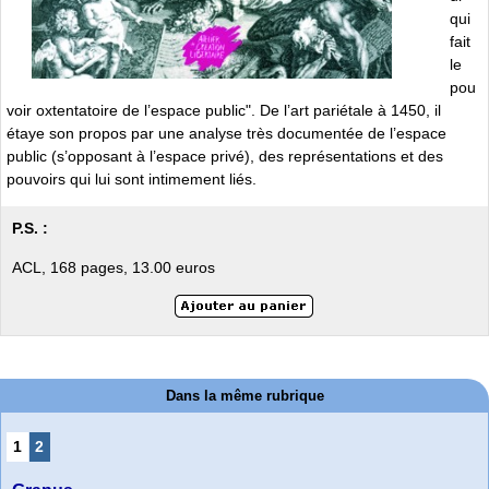
qui
fait
le
pou
voir oxtentatoire de l’espace public". De l’art pariétale à 1450, il
étaye son propos par une analyse très documentée de l’espace
public (s’opposant à l’espace privé), des représentations et des
pouvoirs qui lui sont intimement liés.
P.S. :
ACL, 168 pages, 13.00 euros
Dans la même rubrique
1
2