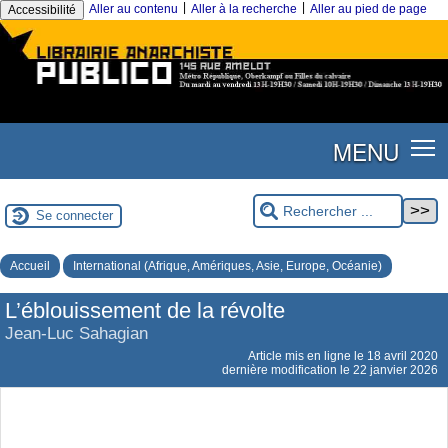
|
|
Aller au contenu
Aller à la recherche
Aller au pied de page
Accessibilité
MENU
Se connecter
Accueil
International (Afrique, Amériques, Asie, Europe, Océanie)
L’éblouissement de la révolte
Jean-Luc Sahagian
Article mis en ligne le
18 avril 2020
dernière modification le 22 janvier 2026