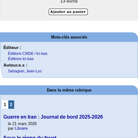
13 euros
Mots-clés associés
Éditeur :
Éditions CMDE / Ici-bas
Éditions Ici-bas
Auteur.e.s :
Sahagian, Jean-Luc
Dans la même rubrique
1
2
Guerre en Iran : Journal de bord 2025-2026
le 21 mars 2026
par
Libraire
Sous le règne du fouet