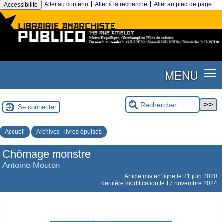
|
|
Aller au contenu
Aller à la recherche
Aller au pied de page
Accessibilité
MENU
Se connecter
Accueil
Archives - livres épuisés
Chômage monstre
Antoine Mouton
Article mis en ligne le
21 juin 2020
dernière modification le 17 novembre 2024