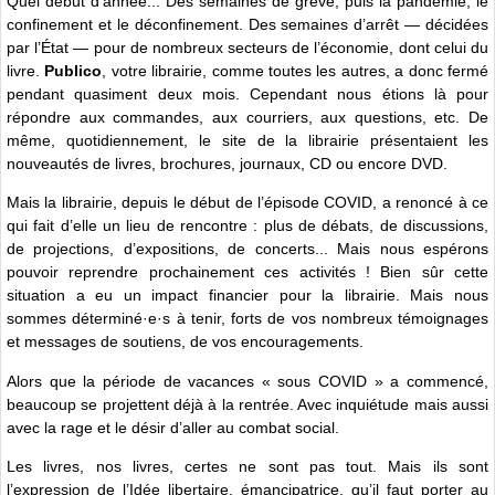
Quel début d’année... Des semaines de grève, puis la pandémie, le
confinement et le déconfinement. Des semaines d’arrêt — décidées
par l’État — pour de nombreux secteurs de l’économie, dont celui du
livre.
Publico
, votre librairie, comme toutes les autres, a donc fermé
pendant quasiment deux mois. Cependant nous étions là pour
répondre aux commandes, aux courriers, aux questions, etc. De
même, quotidiennement, le site de la librairie présentaient les
nouveautés de livres, brochures, journaux, CD ou encore DVD.
Mais la librairie, depuis le début de l’épisode COVID, a renoncé à ce
qui fait d’elle un lieu de rencontre : plus de débats, de discussions,
de projections, d’expositions, de concerts... Mais nous espérons
pouvoir reprendre prochainement ces activités ! Bien sûr cette
situation a eu un impact financier pour la librairie. Mais nous
sommes déterminé·e·s à tenir, forts de vos nombreux témoignages
et messages de soutiens, de vos encouragements.
Alors que la période de vacances « sous COVID » a commencé,
beaucoup se projettent déjà à la rentrée. Avec inquiétude mais aussi
avec la rage et le désir d’aller au combat social.
Les livres, nos livres, certes ne sont pas tout. Mais ils sont
l’expression de l’Idée libertaire, émancipatrice, qu’il faut porter au