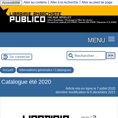
|
|
Aller au contenu
Aller à la recherche
Aller au pied de page
Accessibilité
MENU
Se connecter
Accueil
Informations générales / Catalogues
Catalogue été 2020
Article mis en ligne le
7 juillet 2020
dernière modification le 6 décembre 2022