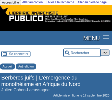
|
|
Aller au contenu
Aller à la recherche
Aller au pied de page
Accessibilité
MENU
Se connecter
Accueil
Antireligion
Berbères juifs | L’émergence du
monothéisme en Afrique du Nord
Julien Cohen-Lacassagne
Article mis en ligne le
17 septembre 2020