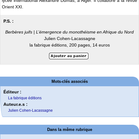
lycée international Alexandre Dumas, à Alger. Il collabore à la revue
Orient XXI.
P.S. :
Berbères juifs | L’émergence du monothéisme en Afrique du Nord
Julien Cohen-Lacassagne
la fabrique éditions, 200 pages, 14 euros
Mots-clés associés
Éditeur :
La fabrique éditions
Auteur.e.s :
Julien Cohen-Lacassagne
Dans la même rubrique