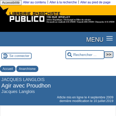
|
|
Aller au contenu
Aller à la recherche
Aller au pied de page
Accessibilité
MENU
Se connecter
Accueil
Anarchisme
JACQUES LANGLOIS
Agir avec Proudhon
Jacques Langlois
Article mis en ligne le
4 septembre 2009
dernière modification le 10 juillet 2019