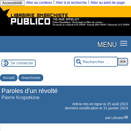
|
|
Aller au contenu
Aller à la recherche
Aller au pied de page
Accessibilité
MENU
Se connecter
Accueil
Anarchisme
Paroles d’un révolté
Pierre Kropotkine
Article mis en ligne le
25 août 2023
dernière modification le 31 janvier 2024
par
Libraire