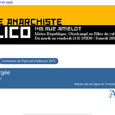
ed de page
Commune de Paris (et d’ailleurs) 1871
rgée
e
Article mis en ligne le
3 nove