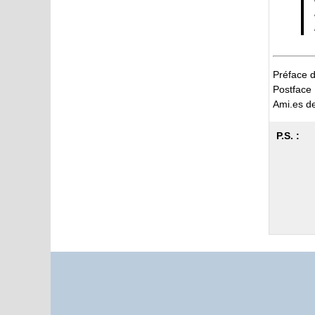
Préface d
Postface
Ami.es d
P.S. :