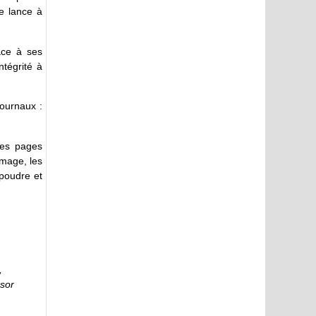
se lance à
ace à ses
ntégrité à
journaux :
ces pages
mmage, les
poudre et
,
ésor