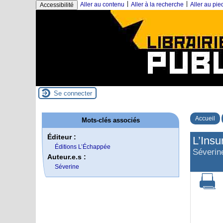
|
|
Aller au contenu
Aller à la recherche
Aller au pi
Accessibilité
Se connecter
Accueil
Mots-clés associés
Éditeur :
L’Insu
Éditions L’Échappée
Séverin
Auteur.e.s :
Séverine