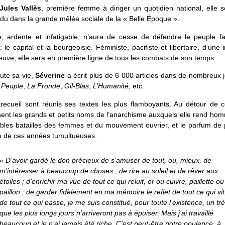
Jules Vallès
, première femme à diriger un quotidien national, elle 
du dans la grande mêlée sociale de la « Belle Époque ».
, ardente et infatigable, n’aura de cesse de défendre le peuple f
 le capital et la bourgeoisie. Féministe, pacifiste et libertaire, d’une i
euve, elle sera en première ligne de tous les combats de son temps.
ute sa vie,
Séverine
a écrit plus de 6 000 articles dans de nombreux 
 Peuple
,
La Fronde
,
Gil-Blas
,
L’Humanité
, etc.
recueil sont réunis ses textes les plus flamboyants. Au détour de 
ent les grands et petits noms de l’anarchisme auxquels elle rend ho
bles batailles des femmes et du mouvement ouvrier, et le parfum de 
e de ces années tumultueuses.
« D’avoir gardé le don précieux de s’amuser de tout, ou, mieux, de
m’intéresser à beaucoup de choses ; de rire au soleil et de rêver aux
étoiles ; d’enrichir ma vue de tout ce qui reluit, or ou cuivre, paillette ou
paillon ; de garder fidèlement en ma mémoire le reflet de tout ce qui vit
de tout ce qui passe, je me suis constitué, pour toute l’existence, un tr
que les plus longs jours n’arriveront pas à épuiser. Mais j’ai travaillé
beaucoup et je n’ai jamais été riche. C’est peut-être notre opulence, à