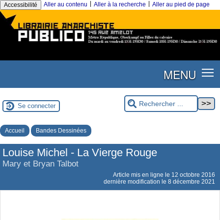
|
|
Aller au contenu
Aller à la recherche
Aller au pied de page
Accessibilité
MENU
Se connecter
Accueil
Bandes Dessinées
Louise Michel - La Vierge Rouge
Mary et Bryan Talbot
Article mis en ligne le
12 octobre 2016
dernière modification le 8 décembre 2021