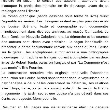
l’histoire en suivant le conseil des auteurs ; attendons avant
d’attaquer la partie documentaire en fin d’ouvrage, avant de se
replonger dans l’Histoire.
Ce roman graphique (bande dessinée sous forme de livre) réunit
l’agréable au sérieux. Les dialogues restent au plus près des écrits
de Louise. Scénario, texte et iconographie sont documentés
minutieusement dans diverses archives, au musée Carnavalet, de
Saint-Denis, en Nouvelle Calédonie, etc. La démarche et les sources
des auteurs sont citées avec précision. La façon inhabituelle de
présenter la partie documentaire renvoie aux pages du récit. Cerise
sur le gâteau, les anglophones auront accès à une bibliographie
d’ouvrages non traduits en français, qui est à compléter par les deux
livres de Robert Tombs parus en français et par "La Commune n’est
pas morte" d’Eric Fournier.
La construction narrative très originale renouvelle l’abondante
production sur Louise Michel sans tomber dans le voyeurisme de la
psychanalyse à deux balles concernant sa bâtardise, ses relations
avec Hugo, Ferré, sa jeune compagne de fin de vie ou la Franc-
maçonnerie : le jardin secret que Louise n’a pas dévoilé dans ses
écrits, est respecté. Merci pour elle.
Résumer en 140 pages une vie aussi dense était une gageure