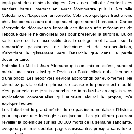
impliquant des choix drastiques. Ceux des Talbot s’écartent des
sentiers battus, mettant en avant Montmartre puis la Nouvelle
Calédonie et l’Exposition universelle. Cela crée quelques frustrations
chez les connaisseurs qui cependant apprendront beaucoup. Car ce
réservoir de découvertes introduit des figures très méconnues de
l’époque que je ne dévoilerai pas pour préserver la surprise. Qu’on
se le dise, ce livre accessible dès le collège, met l’accent sur la
romancière passionnée de technique et de science-fiction,
n’abordant le glissement vers l’anarchie que dans la partie
documentaire.
Nathalie Le Mel et Jean Allemane qui sont mis en scène, auraient
mérité une notice ainsi que Reclus ou Paule Minck qui a l’honneur
d’une photo. Les néophytes devront approfondir par eux-mêmes. Ne
cherchez pas la célèbre phrase de Louise « le pouvoir est maudit,
c’est pour cela que je suis anarchiste » intraduisible en anglais sans
explications conceptuelles qui auraient alourdi le propos, m’a
expliqué l’éditeur.
Les Talbot ont le grand mérite de ne pas instrumentaliser l’Histoire
pour imposer une idéologie sous-jacente. Les pinailleurs pourront
réveiller la polémique sur les 30 000 morts de la semaine sanglante,
évoquée par trois doubles pages saisissantes presque sans texte,