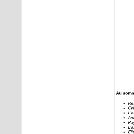
Au somm
Res
CNT
L’a
Amé
Pay
L’a
Éli