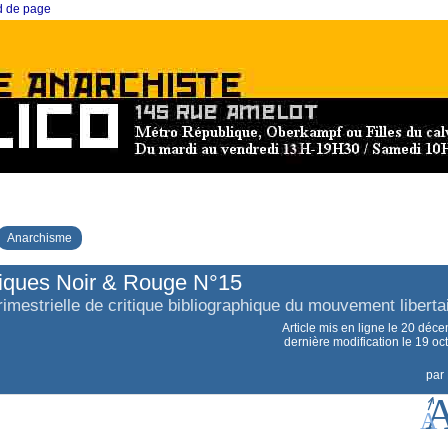
ed de page
Anarchisme
iques Noir & Rouge N°15
imestrielle de critique bibliographique du mouvement liberta
Article mis en ligne le
20 déce
dernière modification le 19 o
par