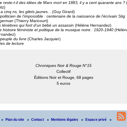
 reste-t-il des idées de Marx mort en 1883, il y a cent quarante ans ?
tz)
y a cinq ns, les gilets jaunes...
(Guy Girard)
politicien de l’impossible : centenaire de la naissance de l’écrivain Stig
german
(Thierry Maricourt)
 ténèbres qui font d’un bébé un assassin
(Hélène Hernandez)
 histoire féministe et politique de la musique noire : 1920-1940
(Hélèn
rnandez)
peuple du livre
(Charles Jacquier)
es de lecture
Chroniques Noir & Rouge N°15
Collectif
Éditions Noir et Rouge, 68 pages
5 euros
Plan du site
Contact
Mentions légales
Espace privé