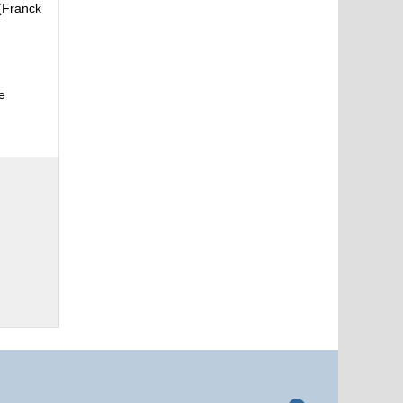
(Franck
e