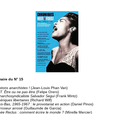
aire du N° 15
tons anarchistes !
(Jean-Louis Phan Van)
. Être ou ne pas être
(Felipe Orero)
narchosyndicaliste Salvador Segui
(Frank Mintz)
riques libertaires
(Richard Wilf)
s-Bas, 1965-1967 : le provotariat en action
(Daniel Pinos)
rroseur arrosé
(Guillaumde de Garcia)
sée Reclus : comment écrire le monde ?
(Mireille Mercier)