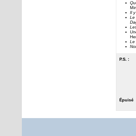
Que
Min
Il 
Le 
Da
Les
Une
He
Le 
Not
P.S. :
Épuisé