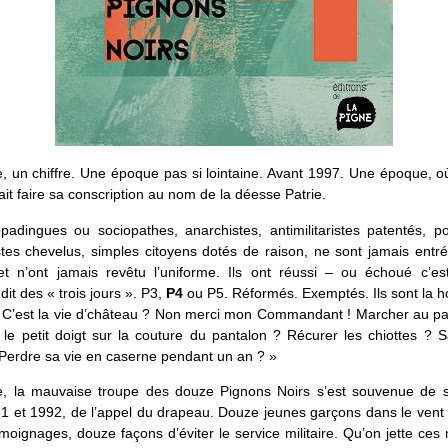
e, un chiffre. Une époque pas si lointaine. Avant 1997. Une époque, o
it faire sa conscription au nom de la déesse Patrie.
padingues ou sociopathes, anarchistes, antimilitaristes patentés, po
stes chevelus, simples citoyens dotés de raison, ne sont jamais entr
 et n’ont jamais revêtu l’uniforme. Ils ont réussi – ou échoué c’es
dit des « trois jours ». P3,
P4
ou P5. Réformés. Exemptés. Ils sont la h
« C’est la vie d’château ? Non merci mon Commandant ! Marcher au pa
, le petit doigt sur la couture du pantalon ? Récurer les chiottes ? 
? Perdre sa vie en caserne pendant un an ? »
e, la mauvaise troupe des douze Pignons Noirs s’est souvenue de s
1 et 1992, de l’appel du drapeau. Douze jeunes garçons dans le vent 
oignages, douze façons d’éviter le service militaire. Qu’on jette ces