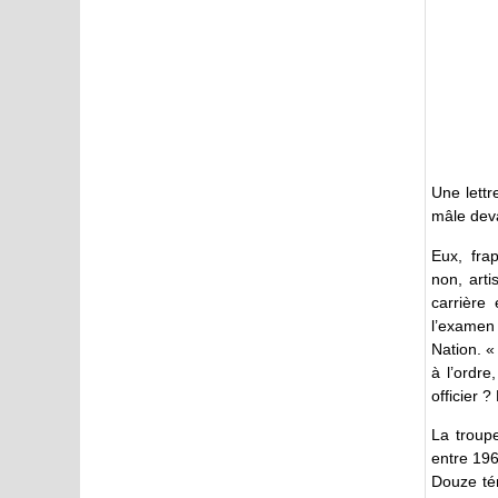
Une lettr
mâle deva
Eux, frap
non, arti
carrière
l’examen 
Nation. 
à l’ordre
officier 
La troup
entre 196
Douze tém