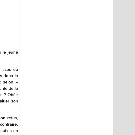
ù le jeune
litisés ou
és dans la
t selon –
onte de la
s ? Obéir
Saluer son
on refus,
contraire.
 mutins en