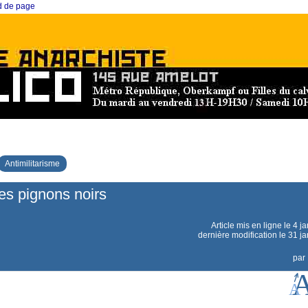
ed de page
Antimilitarisme
es pignons noirs
Article mis en ligne le
4 j
dernière modification le 31 j
par